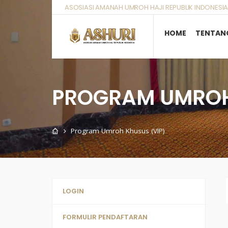
ASOSIASI AMANAH UMROH HAJI REPUBLIK INDONESIA
HOME
TENTAN
PROGRAM UMROH
Program Umroh Khusus (VIP)
LOGIN
FORMULIR PENDAFTARAN